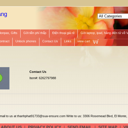
àng
lonpas, Gifts
Gởi tiền phí thấp
Điện thoại giá rẻ
Gởi laptop, ipad, hàng điện tử về 
ontract
Unlock phones
Contact Us
Links
view cart
Contact Us
Item#: 6262797988
email to us at thanhphat91733@sua-ensure.com Write to us: 3306 Rosemead Blvd, El Monte
ABOUT US
|
PRIVACY POLICY
|
SEND EMAIL
|
SITE MAP
|
V