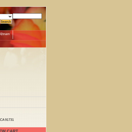
Việtnam
, CA 91731
IEW CART