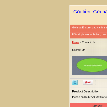
Gởi tiền, Gởi h
Gởi sua Ensure, dau xanh, sa
US cell phones unlimited, no c
Home
> Contact Us
Contact Us
Product Description
Please call 626-279-7988 or 
HOME
|