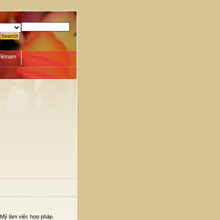
Việtnam
i Mỹ làm việc hợp pháp.