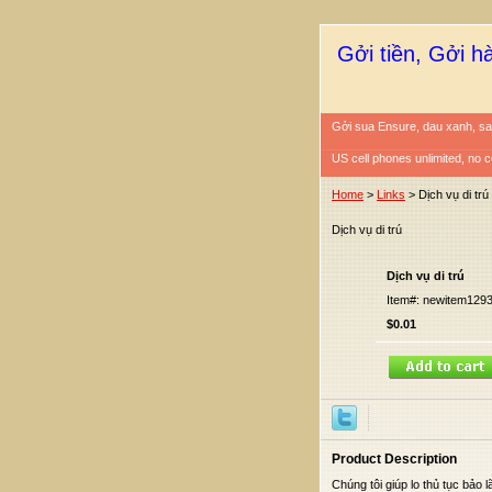
Gởi tiền, Gởi h
Gởi sua Ensure, dau xanh, sa
US cell phones unlimited, no c
Home
>
Links
> Dịch vụ di trú
Dịch vụ di trú
Dịch vụ di trú
Item#: newitem129
$0.01
Product Description
Chúng tôi giúp lo thủ tục bảo 