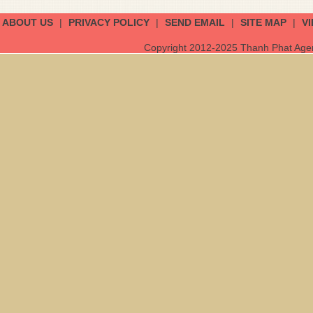
ABOUT US
|
PRIVACY POLICY
|
SEND EMAIL
|
SITE MAP
|
V
Copyright 2012-2025 Thanh Phat Agent