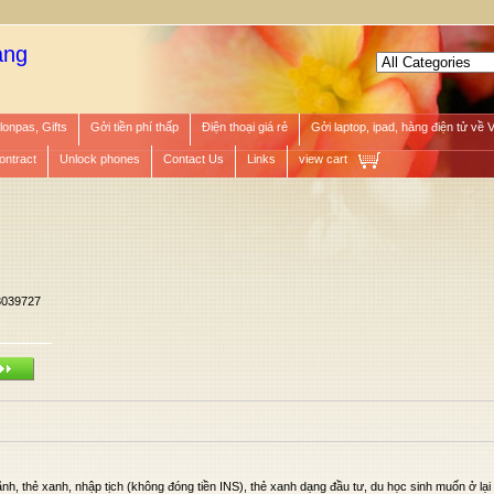
àng
lonpas, Gifts
Gởi tiền phí thấp
Điện thoại giá rẻ
Gởi laptop, ipad, hàng điện tử về 
ontract
Unlock phones
Contact Us
Links
view cart
3039727
lãnh, thẻ xanh, nhập tịch (không đóng tiền INS), thẻ xanh dạng đầu tư, du học sinh muốn ở lạ